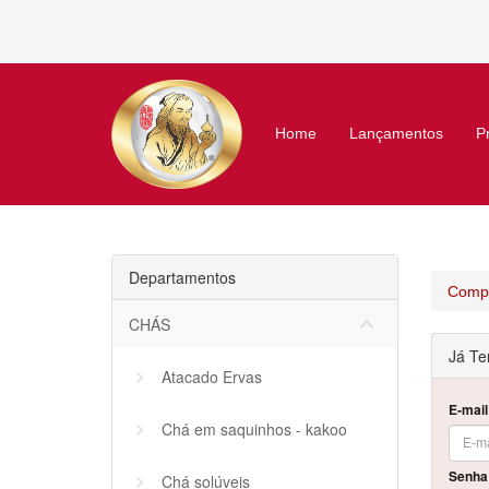
Home
Lançamentos
P
Departamentos
Compr
keyboard_arrow_down
CHÁS
Já Te
Atacado Ervas
E-mail
Chá em saquinhos - kakoo
Senha
Chá solúveis