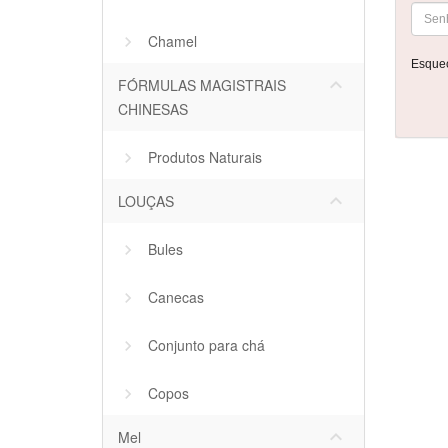
Chamel
Esque
keyboard_arrow_down
FÓRMULAS MAGISTRAIS
CHINESAS
Produtos Naturais
keyboard_arrow_down
LOUÇAS
Bules
Canecas
Conjunto para chá
Copos
keyboard_arrow_down
Mel