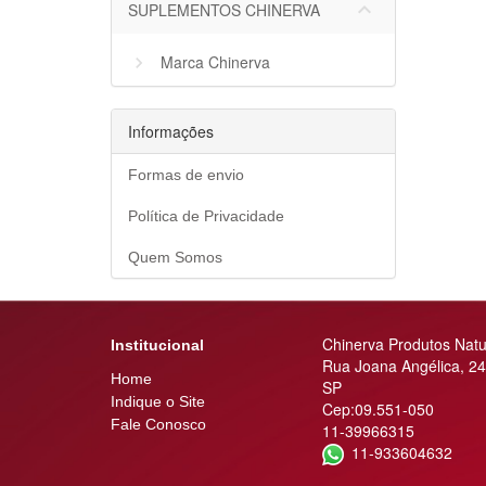
keyboard_arrow_down
SUPLEMENTOS CHINERVA
Marca Chinerva
Informações
Formas de envio
Política de Privacidade
Quem Somos
Chinerva Produtos Natu
Institucional
Rua Joana Angélica, 24
Home
SP
Indique o Site
Cep:09.551-050
Fale Conosco
11-39966315
11-933604632