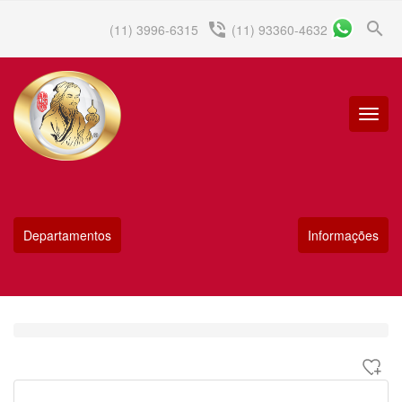
search
phone_in_talk
(11) 3996-6315
(11) 93360-4632
Menu
Princip
Departamentos
Informações